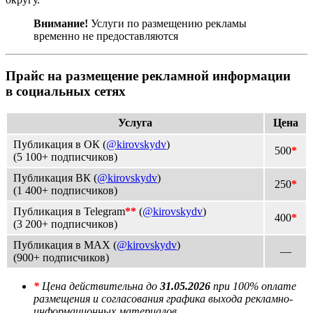
Внимание!
Услуги по размещению рекламы
временно не предоставляются
Прайс на размещение рекламной информации
в социальных сетях
Услуга
Цена
Публикация в ОК (
@kirovskydv
)
500
*
(5 100+ подписчиков)
Публикация ВК (
@kirovskydv
)
250
*
(1 400+ подписчиков)
Публикация в Telegram
**
(
@kirovskydv
)
400
*
(3 200+ подписчиков)
Публикация в МАХ (
@kirovskydv
)
—
(900+ подписчиков)
*
Цена действительна до
31.05.2026
при 100% оплате
размещения и согласования графика выхода рекламно-
информационных материалов.