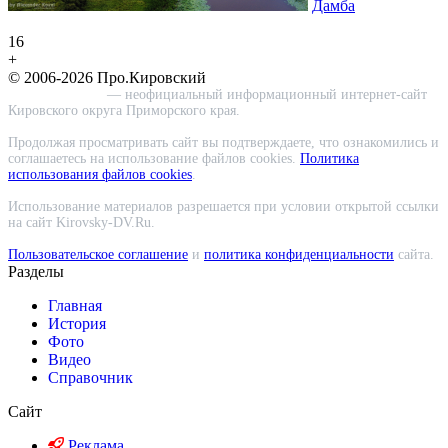
Дамба
16
+
© 2006-2026 Про.Кировский
Про.Кировский
— неофициальный информационный интернет-сайт
Кировского округа Приморского края.
Продолжая просматривать сайт вы подтверждаете, что ознакомились и
соглашаетесь на использование файлов cookies.
Политика
использования файлов cookies
.
Использование материалов разрешается при условии открытой ссылки
на сайт Kirovsky-DV.Ru.
Пользовательское соглашение
и
политика конфиденциальности
сайта.
Разделы
Главная
История
Фото
Видео
Справочник
Сайт
Реклама