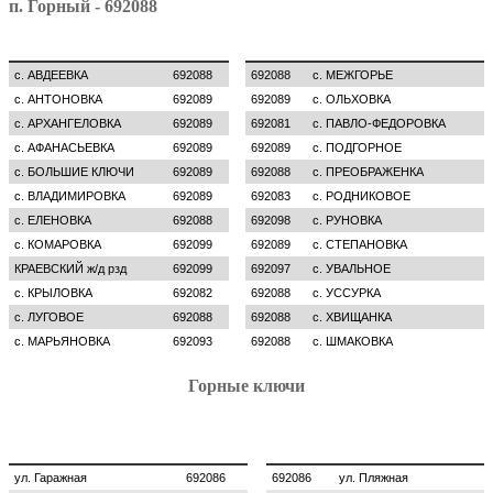
п. Горный - 692088
с. АВДЕЕВКА
692088
692088
с. МЕЖГОРЬЕ
с. АНТОНОВКА
692089
692089
с. ОЛЬХОВКА
с. АРХАНГЕЛОВКА
692089
692081
с. ПАВЛО-ФЕДОРОВКА
с. АФАНАСЬЕВКА
692089
692089
с. ПОДГОРНОЕ
с. БОЛЬШИЕ КЛЮЧИ
692089
692088
с. ПРЕОБРАЖЕНКА
с. ВЛАДИМИРОВКА
692089
692083
с. РОДНИКОВОЕ
с. ЕЛЕНОВКА
692088
692098
с. РУНОВКА
с. КОМАРОВКА
692099
692089
с. СТЕПАНОВКА
КРАЕВСКИЙ ж/д рзд
692099
692097
с. УВАЛЬНОЕ
с. КРЫЛОВКА
692082
692088
с. УССУРКА
с. ЛУГОВОЕ
692088
692088
с. ХВИЩАНКА
с. МАРЬЯНОВКА
692093
692088
с. ШМАКОВКА
Горные ключи
ул. Гаражная
692086
692086
ул. Пляжная