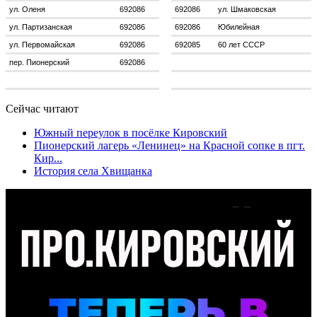
ул. Оленя
692086
692086
ул. Шмаковская
ул. Партизанская
692086
692086
Юбилейная
ул. Первомайская
692086
692085
60 лет СССР
пер. Пионерский
692086
Сейчас читают
Южный переулок в посёлке Кировский
Пионерский лагерь «Ленинец» на Красной сопке в пгт.
Кир...
История села Хвищанка