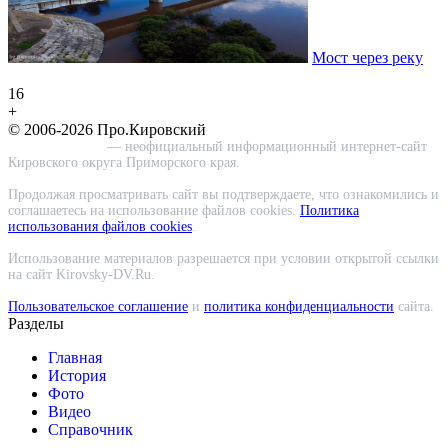
Мост через реку
16
+
© 2006-2026 Про.Кировский
Про.Кировский
— неофициальный информационный интернет-сайт
Кировского округа Приморского края.
Продолжая просматривать сайт вы подтверждаете, что ознакомились и
соглашаетесь на использование файлов cookies.
Политика
использования файлов cookies
.
Использование материалов разрешается при условии открытой ссылки
на сайт Kirovsky-DV.Ru.
Пользовательское соглашение
и
политика конфиденциальности
сайта.
Разделы
Главная
История
Фото
Видео
Справочник